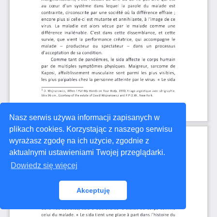
Nasz serwis używa informacji zapisanych w
plikach cookies. Korzystając z naszego serwisu
wyrażasz zgodę na ich użycie, zgodnie z
aktualnymi ustawieniami Twojej przeglądarki.
Dowiedz się więcej
Akceptuję