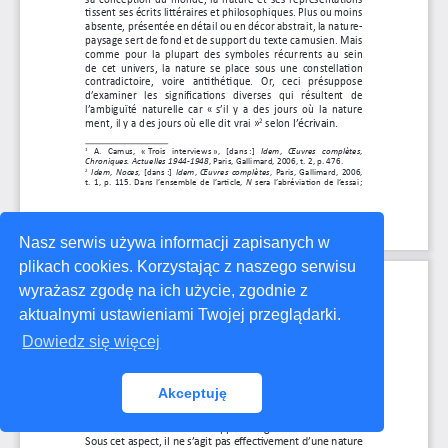
Nasz serwis używa informacji zapisanych w
plikach cookies. Korzystając z naszego serwisu
wyrażasz zgodę na ich użycie, zgodnie z
aktualnymi ustawieniami Twojej przeglądarki.
Dowiedz się więcej
Akceptuję