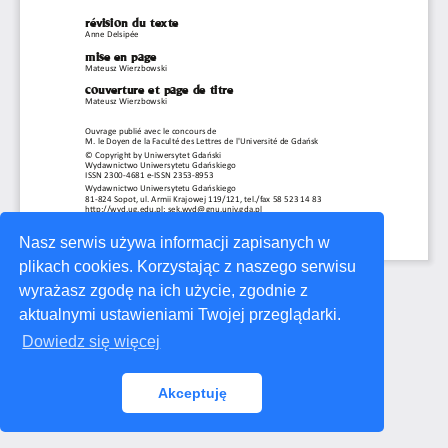
Nasz serwis używa informacji zapisanych w
plikach cookies. Korzystając z naszego serwisu
wyrażasz zgodę na ich użycie, zgodnie z
aktualnymi ustawieniami Twojej przeglądarki.
Dowiedz się więcej
Akceptuję