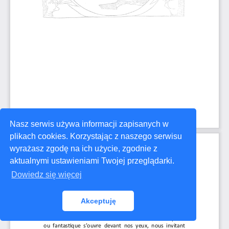
Nasz serwis używa informacji zapisanych w
plikach cookies. Korzystając z naszego serwisu
wyrażasz zgodę na ich użycie, zgodnie z
aktualnymi ustawieniami Twojej przeglądarki.
Dowiedz się więcej
Akceptuję