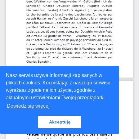
Nasz serwis używa informacji zapisanych w
plikach cookies. Korzystając z naszego serwisu
wyrażasz zgodę na ich użycie, zgodnie z
aktualnymi ustawieniami Twojej przeglądarki.
Dowiedz się więcej
Akceptuję