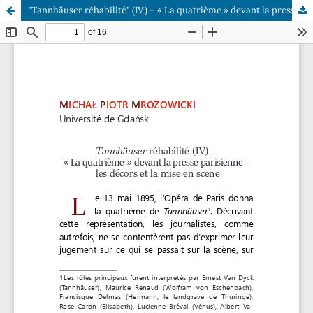
"Tannhäuser réhabilité" (IV) – « La quatrième » devant la presse parisienne – les décors et la mise en scene