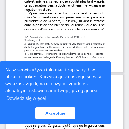
Nasz serwis używa informacji zapisanych w
plikach cookies. Korzystając z naszego serwisu
wyrażasz zgodę na ich użycie, zgodnie z
aktualnymi ustawieniami Twojej przeglądarki.
Dowiedz się więcej
Akceptuję