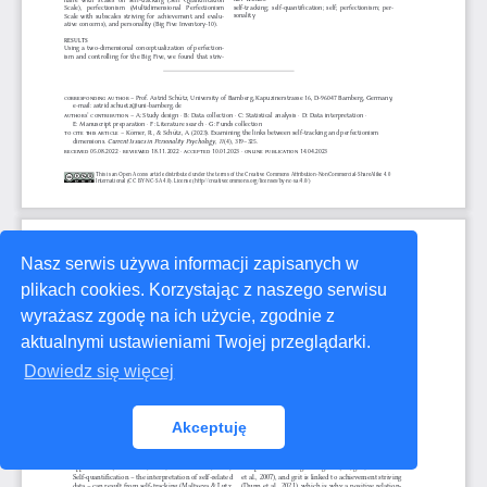
Nasz serwis używa informacji zapisanych w
plikach cookies. Korzystając z naszego serwisu
wyrażasz zgodę na ich użycie, zgodnie z
aktualnymi ustawieniami Twojej przeglądarki.
Dowiedz się więcej
Akceptuję