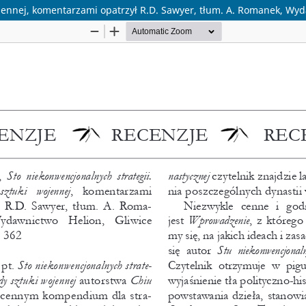
ojennej, komentarzami opatrzył R.D. Sawyer, tłum. A. Romanek, Wyd