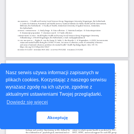
Nasz serwis używa informacji zapisanych w
plikach cookies. Korzystając z naszego serwisu
wyrażasz zgodę na ich użycie, zgodnie z
aktualnymi ustawieniami Twojej przeglądarki.
Dowiedz się więcej
Akceptuję