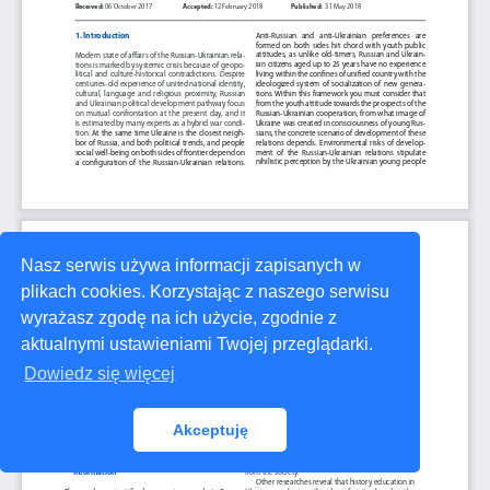
Nasz serwis używa informacji zapisanych w
plikach cookies. Korzystając z naszego serwisu
wyrażasz zgodę na ich użycie, zgodnie z
aktualnymi ustawieniami Twojej przeglądarki.
Dowiedz się więcej
Akceptuję