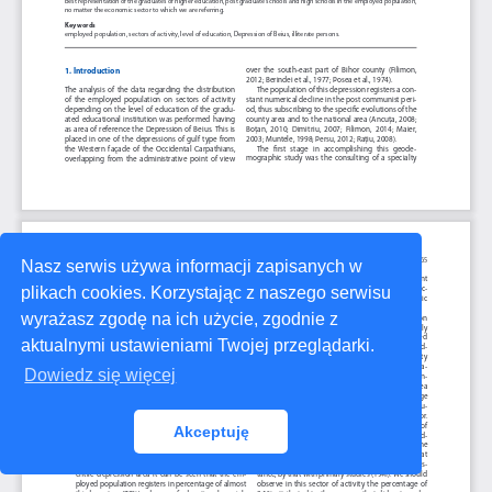
Nasz serwis używa informacji zapisanych w
plikach cookies. Korzystając z naszego serwisu
wyrażasz zgodę na ich użycie, zgodnie z
aktualnymi ustawieniami Twojej przeglądarki.
Dowiedz się więcej
Akceptuję