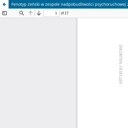
Fenotyp żeński w zespole nadpobudliwości psychoruchowej z