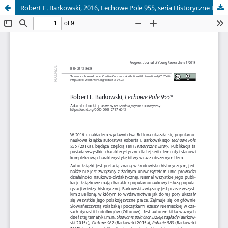
Robert F. Barkowski, 2016, Lechowe Pole 955, seria Historyczne Bitwy, Warszawa: Bellona, ss. 188