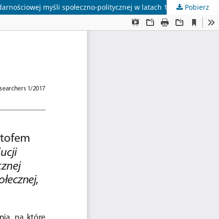
Pobierz
O solidarności w nauce i ideowych meandrach Solidarności. Z prof. Krzysztofem Brzechczynem, autorem książki O ewolucji solidarnościowej myśli społeczno-politycznej w latach 1980–1981. Studium z filozofii społecznej, rozmawia Dominik Bień