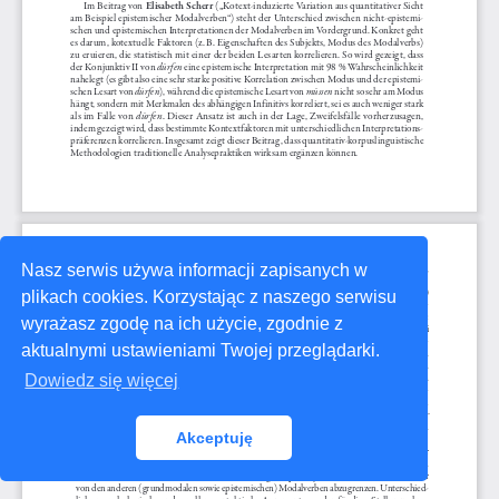
Nasz serwis używa informacji zapisanych w
plikach cookies. Korzystając z naszego serwisu
wyrażasz zgodę na ich użycie, zgodnie z
aktualnymi ustawieniami Twojej przeglądarki.
Dowiedz się więcej
Akceptuję