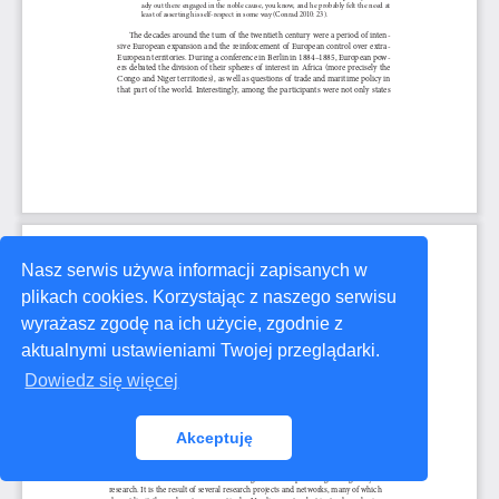
Nasz serwis używa informacji zapisanych w
plikach cookies. Korzystając z naszego serwisu
wyrażasz zgodę na ich użycie, zgodnie z
aktualnymi ustawieniami Twojej przeglądarki.
Dowiedz się więcej
Akceptuję