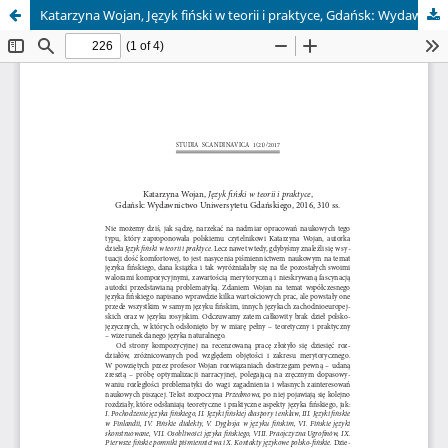
Katarzyna Wojan, Język fiński w teorii i praktyce, Gdańsk: Wydawnictwo Uniwersytetu Gdańskiego, 2016, 310 ss.