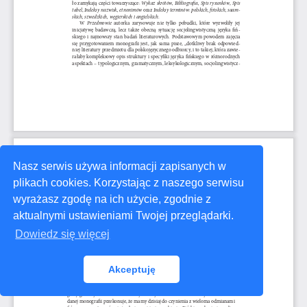
Nasz serwis używa informacji zapisanych w
plikach cookies. Korzystając z naszego serwisu
wyrażasz zgodę na ich użycie, zgodnie z
aktualnymi ustawieniami Twojej przeglądarki.
Dowiedz się więcej
Akceptuję