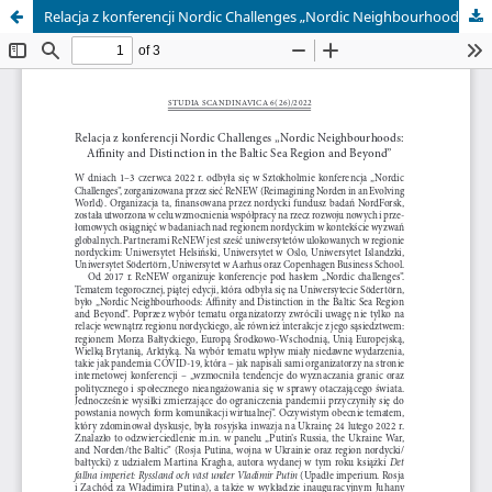
Relacja z konferencji Nordic Challenges „Nordic Neighbourhoods: Affinity and Distinction in the Baltic Sea Region and Beyond”