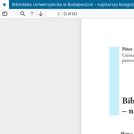
Biblioteka Uniwersytecka w Budapeszcie – najstarszy księgo