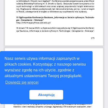
Nasz serwis używa informacji zapisanych w
plikach cookies. Korzystając z naszego serwisu
wyrażasz zgodę na ich użycie, zgodnie z
aktualnymi ustawieniami Twojej przeglądarki.
Dowiedz się więcej
Akceptuję