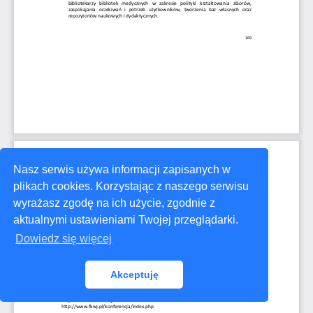
Nasz serwis używa informacji zapisanych w
plikach cookies. Korzystając z naszego serwisu
wyrażasz zgodę na ich użycie, zgodnie z
aktualnymi ustawieniami Twojej przeglądarki.
Dowiedz się więcej
Akceptuję