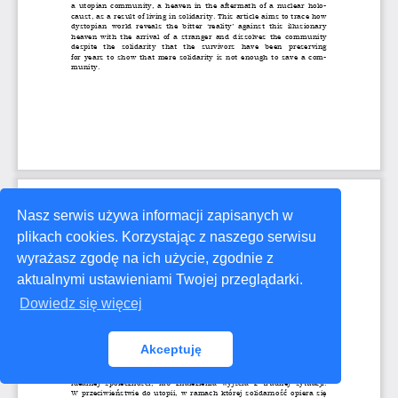
Nasz serwis używa informacji zapisanych w
plikach cookies. Korzystając z naszego serwisu
wyrażasz zgodę na ich użycie, zgodnie z
aktualnymi ustawieniami Twojej przeglądarki.
Dowiedz się więcej
Akceptuję