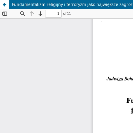
Fundamentalizm religijny i terroryzm jako największe zagroż