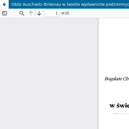
Obóz Auschwitz-Birkenau w świetle wydawnictw podziemny