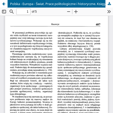
Polska - Europa - Świat. Prace politologiczne i historyczne. Księga Jubileuszowa ofiarowana Profesorowi Edwardowi Olszewskiemu z okazji 70. rocznicy urodzin, red. Maria Marczewska-Rytko i Stefan Stępień, Wydawnictwo Uniwersytetu Marii Curie-Skłodowskiej