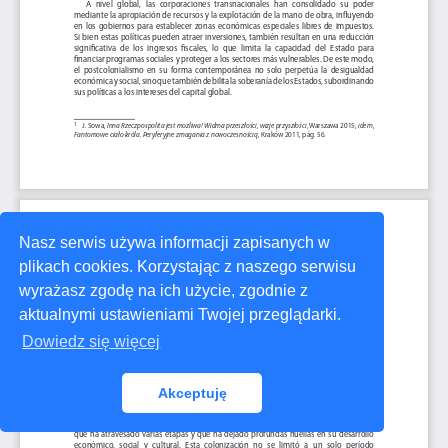
Nasz serwis używa informacji zapisanych w
plikach cookies. Korzystając z naszego serwisu
wyrażasz zgodę na ich użycie, zgodnie z
aktualnymi ustawieniami Twojej przeglądarki.
Dowiedz się więcej
Akceptuję