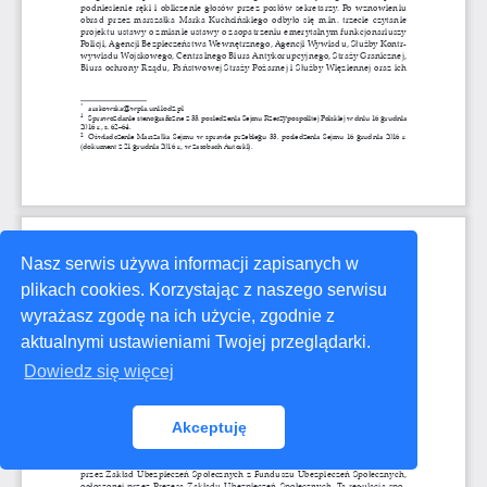
Nasz serwis używa informacji zapisanych w
plikach cookies. Korzystając z naszego serwisu
wyrażasz zgodę na ich użycie, zgodnie z
aktualnymi ustawieniami Twojej przeglądarki.
Dowiedz się więcej
Akceptuję