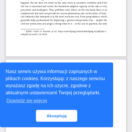
Nasz serwis używa informacji zapisanych w
plikach cookies. Korzystając z naszego serwisu
wyrażasz zgodę na ich użycie, zgodnie z
aktualnymi ustawieniami Twojej przeglądarki.
Dowiedz się więcej
Akceptuję