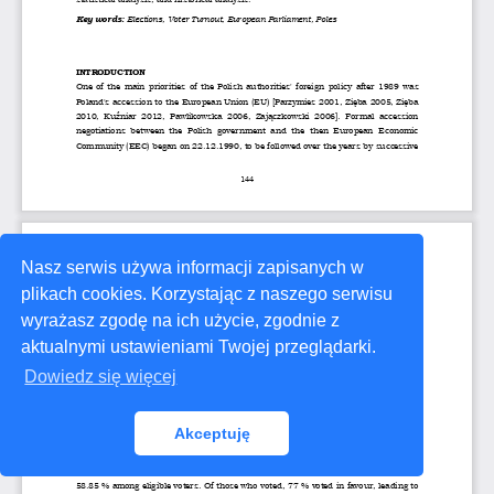
Nasz serwis używa informacji zapisanych w
plikach cookies. Korzystając z naszego serwisu
wyrażasz zgodę na ich użycie, zgodnie z
aktualnymi ustawieniami Twojej przeglądarki.
Dowiedz się więcej
Akceptuję