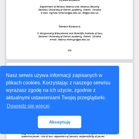
Nasz serwis używa informacji zapisanych w
plikach cookies. Korzystając z naszego serwisu
wyrażasz zgodę na ich użycie, zgodnie z
aktualnymi ustawieniami Twojej przeglądarki.
Dowiedz się więcej
Akceptuję