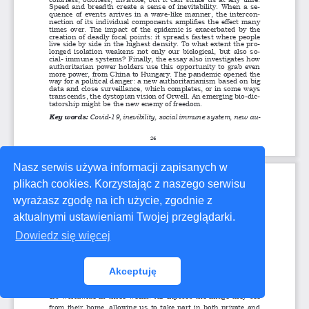
Nasz serwis używa informacji zapisanych w
plikach cookies. Korzystając z naszego serwisu
wyrażasz zgodę na ich użycie, zgodnie z
aktualnymi ustawieniami Twojej przeglądarki.
Dowiedz się więcej
Akceptuję