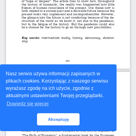
Nasz serwis używa informacji zapisanych w
plikach cookies. Korzystając z naszego serwisu
wyrażasz zgodę na ich użycie, zgodnie z
aktualnymi ustawieniami Twojej przeglądarki.
Dowiedz się więcej
Akceptuję