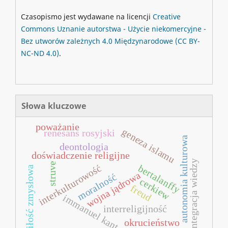
Czasopismo jest wydawane na licencji
Creative
Commons
Uznanie autorstwa - Użycie niekomercyjne -
Bez utworów zależnych 4.0 Międzynarodowe
(CC BY-
NC-ND 4.0)
.
Słowa kluczowe
poważanie
geneza islamu
renesans rosyjski
autonomia kulturowa
deontologia
doświadczenie religijne
integracja wiedzy
struve
bertalanffy
interkulturowość
miłość zmysłowa
wojna jądrowa
moralność
cerkiew
freud
immanuel kant
interreligijność
okrucieństwo