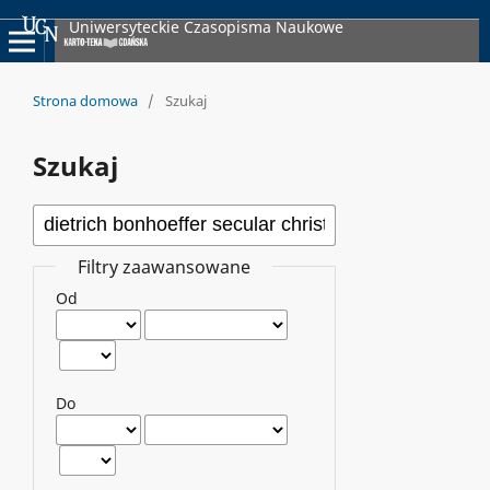
Uniwersyteckie Czasopisma Naukowe
Strona domowa
/
Szukaj
Szukaj
Filtry zaawansowane
Od
Do