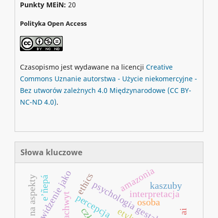
Punkty MEiN:
20
Polityka Open Access
Czasopismo jest wydawane na licencji
Creative
Commons
Uznanie autorstwa - Użycie niekomercyjne -
Bez utworów zależnych 4.0 Międzynarodowe
(CC BY-
NC-ND 4.0)
.
Słowa kluczowe
amazonia
widzenie jako
ethics
ślepota na aspekty
e’ñepá
psychologia gestalt
kaszuby
interpretacja
zachwyt
percepcja
osoba