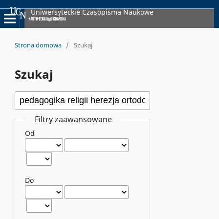
Uniwersyteckie Czasopisma Naukowe
Strona domowa
/
Szukaj
Szukaj
Filtry zaawansowane
Od
Do