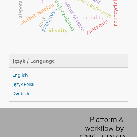
człowieczeństwo
etyka i dobrostan
nauczyciel ai
obraz obiektu
zmiana aspektu
gramatyka
morality
aied
znaczenie
identity
Język / Language
English
Język Polski
Deutsch