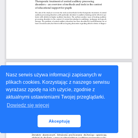
Nasz serwis używa informacji zapisanych w
plikach cookies. Korzystając z naszego serwisu
wyrażasz zgodę na ich użycie, zgodnie z
aktualnymi ustawieniami Twojej przeglądarki.
Dowiedz się więcej
Akceptuję