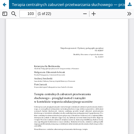
Terapia centralnych zaburzeń przetwarzania słuchowego — przegląd metod i narzędzi w kontekście wsparcia edukacyjnego uczniów