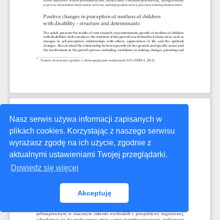
Nasz serwis używa informacji zapisanych w
plikach cookies. Korzystając z naszego serwisu
wyrażasz zgodę na ich użycie, zgodnie z
aktualnymi ustawieniami Twojej przeglądarki.
Dowiedz się więcej
Akceptuję