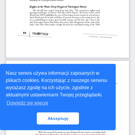
Nasz serwis używa informacji zapisanych w
plikach cookies. Korzystając z naszego serwisu
wyrażasz zgodę na ich użycie, zgodnie z
aktualnymi ustawieniami Twojej przeglądarki.
Dowiedz się więcej
Akceptuję