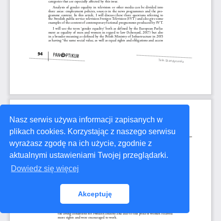
Nasz serwis używa informacji zapisanych w
plikach cookies. Korzystając z naszego serwisu
wyrażasz zgodę na ich użycie, zgodnie z
aktualnymi ustawieniami Twojej przeglądarki.
Dowiedz się więcej
Akceptuję