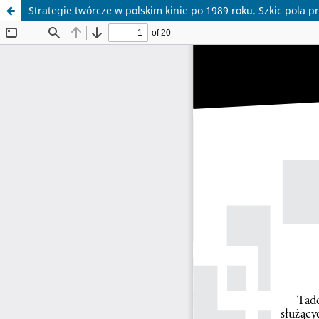
Strategie twórcze w polskim kinie po 1989 roku. Szkic pola p