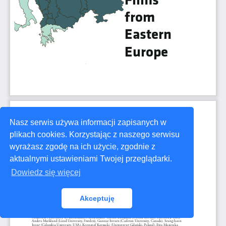
Nasz serwis używa informacji zapisanych w
plikach cookies. Korzystając z naszego serwisu
wyrażasz zgodę na ich użycie, zgodnie z
aktualnymi ustawieniami Twojej przeglądarki.
Dowiedz się więcej
Akceptuję