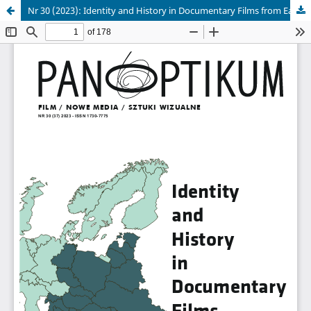
Nr 30 (2023): Identity and History in Documentary Films from Eastern Europe