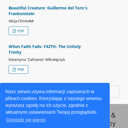
Beautiful Creature: Guillermo del Toro’s
Frankenstein
Alicja Chmiołek
PDF
When Faith Fails: FAITH: The Unholy
Trinity
Katarzyna ‘Catharsis’ Mikołajczyk
PDF
ISSN
3072-2500
Nasz serwis używa informacji zapisanych w
plikach cookies. Korzystając z naszego serwisu
wyrażasz zgodę na ich użycie, zgodnie z
aktualnymi ustawieniami Twojej przeglądarki.
Dowiedz się więcej