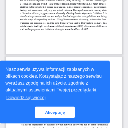
Nasz serwis używa informacji zapisanych w
plikach cookies. Korzystając z naszego serwisu
wyrażasz zgodę na ich użycie, zgodnie z
aktualnymi ustawieniami Twojej przeglądarki.
Dowiedz się więcej
Akceptuję