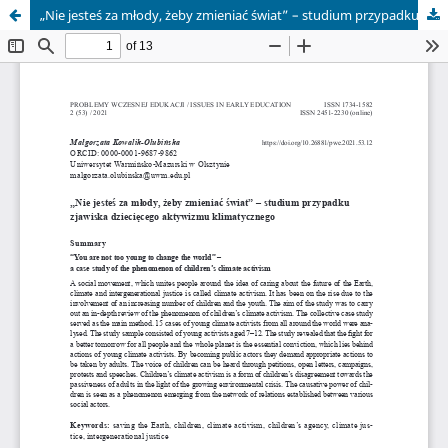
„Nie jesteś za młody, żeby zmieniać świat” – studium przypadku zjawiska dziecięcego aktywizmu klimatycznego