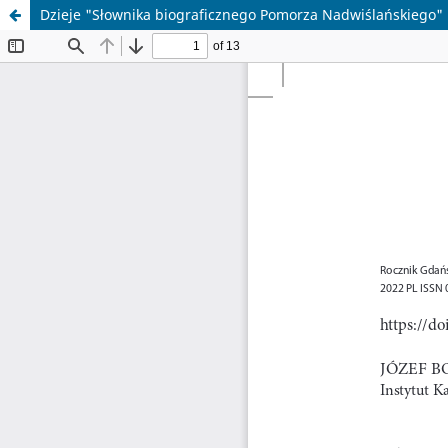
Dzieje "Słownika biograficznego Pomorza Nadwiślańskiego"