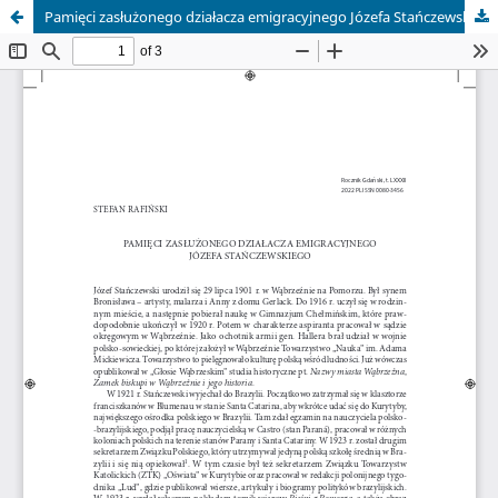
Pamięci zasłużonego działacza emigracyjnego Józefa Stańczewskiego