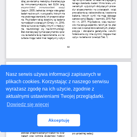
Nasz serwis używa informacji zapisanych w
plikach cookies. Korzystając z naszego serwisu
wyrażasz zgodę na ich użycie, zgodnie z
aktualnymi ustawieniami Twojej przeglądarki.
Dowiedz się więcej
Akceptuję