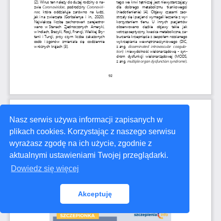
Nasz serwis używa informacji zapisanych w
plikach cookies. Korzystając z naszego serwisu
wyrażasz zgodę na ich użycie, zgodnie z
aktualnymi ustawieniami Twojej przeglądarki.
Dowiedz się więcej
Akceptuję