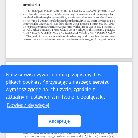
Nasz serwis używa informacji zapisanych w
plikach cookies. Korzystając z naszego serwisu
wyrażasz zgodę na ich użycie, zgodnie z
aktualnymi ustawieniami Twojej przeglądarki.
Dowiedz się więcej
Akceptuję