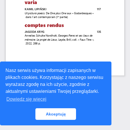
Nasz serwis używa informacji zapisanych w
plikach cookies. Korzystając z naszego serwisu
wyrażasz zgodę na ich użycie, zgodnie z
aktualnymi ustawieniami Twojej przeglądarki.
Dowiedz się więcej
Akceptuję