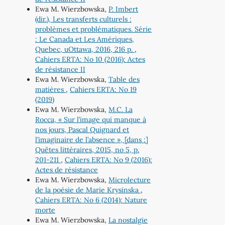
Ewa M. Wierzbowska,
P. Imbert
(dir.), Les transferts culturels :
problèmes et problématiques. Série
: Le Canada et Les Amériques,
Quebec, uOttawa, 2016, 216 p.
,
Cahiers ERTA: No 10 (2016): Actes
de résistance II
Ewa M. Wierzbowska,
Table des
matières
,
Cahiers ERTA: No 19
(2019)
Ewa M. Wierzbowska,
M.C. La
Rocca, « Sur l’image qui manque à
nos jours, Pascal Quignard et
l’imaginaire de l’absence », [dans :]
Quêtes littéraires, 2015, no 5, p.
201-211
,
Cahiers ERTA: No 9 (2016):
Actes de résistance
Ewa M. Wierzbowska,
Microlecture
de la poésie de Marie Krysinska
,
Cahiers ERTA: No 6 (2014): Nature
morte
Ewa M. Wierzbowska,
La nostalgie