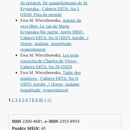
du présent. De quasiekphrasis de M.
Krysinska
,
Cahiers ERTA: No 5
(2014): Fins du monde
Ewa M. Wierzbowska,
Autour du
vers libre. Le cas de Marie
Krysinska (IIe partie. Après 1900)
,
Cahiers ERTA: No 11 (2017): Acédie /
Honte, malaise, inquiétude,
ressentiment
Ewa M. Wierzbowska,
Les trois
concerts de Charles de Vivray
,
Cahiers ERTA: No 26 (2021)
Ewa M. Wierzbowska,
Table des
matières
,
Cahiers ERTA: No 11
(2017): Acédie / Honte, malaise,
inquiétude, ressentiment
1
2
3
4
5
6
7
8
9
10
>
>>
2300-4681,
2353-8953
ISSN
e-ISSN
0
Punkty MEiN:
4