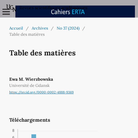
Revues scientifiques académiques
Accueil
/
Archives
/
No 37 (2024)
/
Table des matières
Table des matières
Ewa M. Wierzbowska
Université de Gdansk
https://orcid.org/0000-0002-4888-9369
Téléchargements