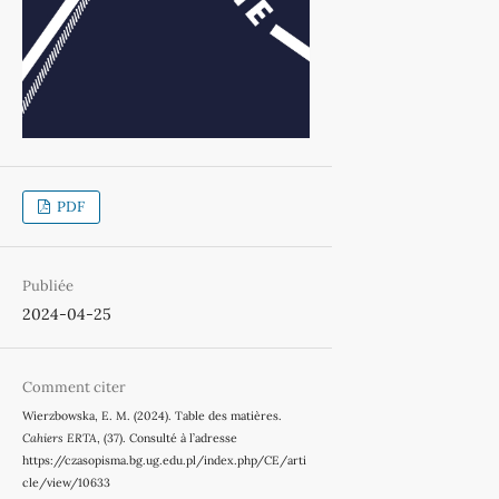
PDF
Publiée
2024-04-25
Comment citer
Wierzbowska, E. M. (2024). Table des matières.
Cahiers ERTA
, (37). Consulté à l’adresse
https://czasopisma.bg.ug.edu.pl/index.php/CE/arti
cle/view/10633